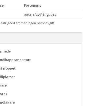
ser
Förtöjning
ankare/boj/långsides
h,bastu,Medlemmar ingen hamnavgift.
vsmedel
ndikappsanpassat
nteröppet
ällplatser
kare
otek
ndläkare