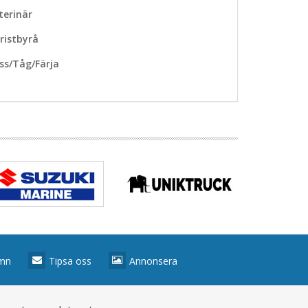
terinär
ristbyrå
ss/Tåg/Färja
amn
Tipsa oss
Annonsera