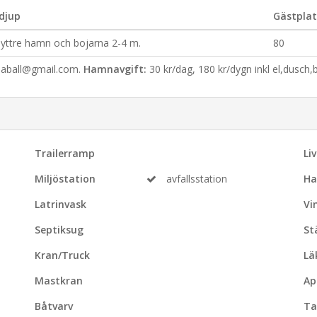
djup
Gästplat
 yttre hamn och bojarna 2-4 m.
80
saball@gmail.com.
Hamnavgift:
30 kr/dag, 180 kr/dygn inkl el,dusc
Trailerramp
Li
Miljöstation
avfallsstation
Ha
Latrinvask
Vi
Septiksug
St
Kran/Truck
Lä
Mastkran
Ap
Båtvarv
Ta