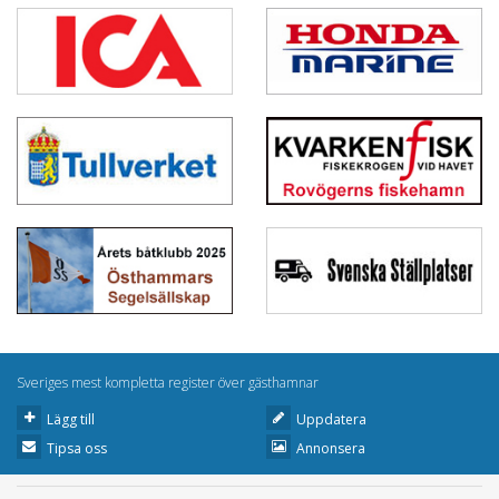
Sveriges mest kompletta register över gästhamnar
Lägg till
Uppdatera
Tipsa oss
Annonsera