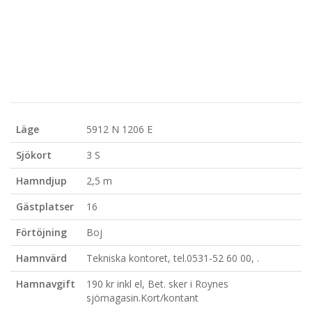
Läge
5912 N 1206 E
Sjökort
3 S
Hamndjup
2,5 m
Gästplatser
16
Förtöjning
Boj
Hamnvärd
Tekniska kontoret, tel.0531-52 60 00, .
Hamnavgift
190 kr inkl el, Bet. sker i Roynes
sjömagasin.Kort/kontant