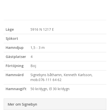
Läge
5916 N 1217 E
Sjökort
Hamndjup
1,5 - 3 m
Gästplatser
4
Förtöjning
Boj
Hamnvärd
Signebyns båthamn, Kenneth Karlsson,
mob.076-111 64 62
Hamnavgift
50 kr/dygn, El 30 kr/dygn
Mer om Signebyn