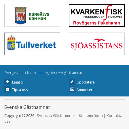
Sveriges mest kompletta register över gästhamnar
Lägg till
Uppdatera
Tipsa oss
Annonsera
Svenska Gästhamnar
Copyright © 2026
Svenska Gästhamnar
|
Kustområden
|
Kontakta
oss