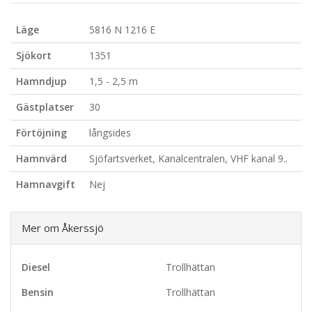
Läge
5816 N 1216 E
Sjökort
1351
Hamndjup
1,5 - 2,5 m
Gästplatser
30
Förtöjning
långsides
Hamnvärd
Sjöfartsverket, Kanalcentralen, VHF kanal 9..
Hamnavgift
Nej
Mer om Åkerssjö
Diesel
Trollhättan
Bensin
Trollhättan