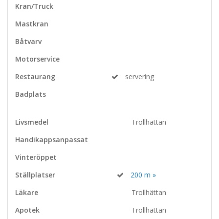
Kran/Truck
Mastkran
Båtvarv
Motorservice
Restaurang
servering
Badplats
Livsmedel
Trollhättan
Handikappsanpassat
Vinteröppet
Ställplatser
200 m »
Läkare
Trollhättan
Apotek
Trollhättan