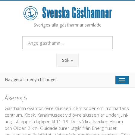
Sveriges alla gästhamnar samlade
Sök »
Navigera i menyn till höger
Toggl
naviga
Åkerssjö
Gästhamn ovanför övre slussen 2 km söder om Trollhättans
centrum. Kiosk. Kanalmuseet vid övre slussen är under juni-
augusti öppet dagligen kl 11-19. De två kraftverken Hojum
och Olidan 2 km. Guidade turer utgår från Energihuset
Insikten, som är hjärtat i Vattenfalls besöksverksamhet i Göta