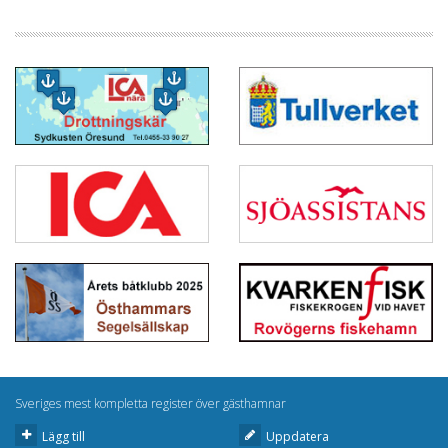
Sveriges mest kompletta register över gästhamnar
Lägg till
Uppdatera