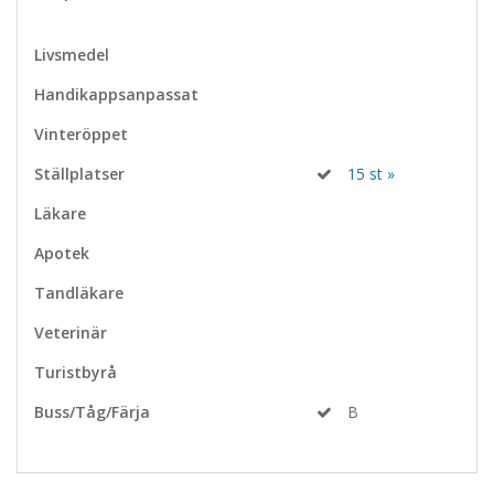
Livsmedel
Handikappsanpassat
Vinteröppet
Ställplatser
15 st »
Läkare
Apotek
Tandläkare
Veterinär
Turistbyrå
Buss/Tåg/Färja
B