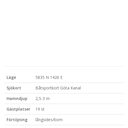
Läge
5835 N 1426 E
Sjökort
Båtsportkort Göta Kanal
Hamndjup
2,5-3 m
Gästplatser
19 st
Förtöjning
långsides/bom