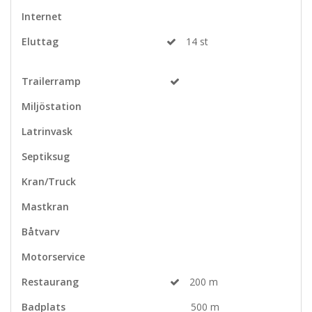
Internet
Eluttag
14 st
Trailerramp
Miljöstation
Latrinvask
Septiksug
Kran/Truck
Mastkran
Båtvarv
Motorservice
Restaurang
200 m
Badplats
500 m