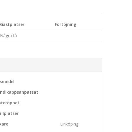
Gästplatser
Förtöjning
Några få
vsmedel
ndikappsanpassat
nteröppet
ällplatser
kare
Linköping