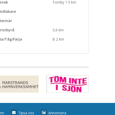
otek
Tornby 1.5 km
ndläkare
terinär
ristbyrå
3,6 km
ss/Tåg/Färja
B 2 km
amn
Tipsa oss
Annonsera