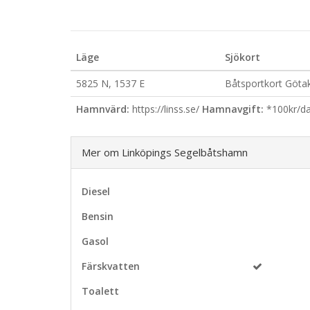
Läge
Sjökort
5825 N, 1537 E
Båtsportkort Göta
Hamnvärd:
https://linss.se/
Hamnavgift:
*100kr/da
Mer om Linköpings Segelbåtshamn
Diesel
Bensin
Gasol
Färskvatten
Toalett