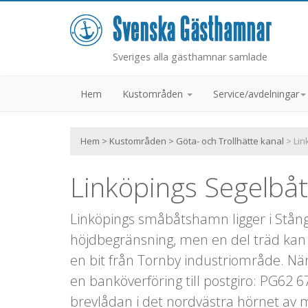
Sveriges alla gästhamnar samlade
Hem
Kustområden
Service/avdelningar
Hem
>
Kustområden
>
Göta- och Trollhätte kanal
> Lin
Linköpings Segelb
Linköpings småbåtshamn ligger i Stång
höjdbegränsning, men en del träd kan
en bit från Tornby industriområde. Nä
en banköverföring till postgiro: PG62 6
brevlådan i det nordvästra hörnet av m