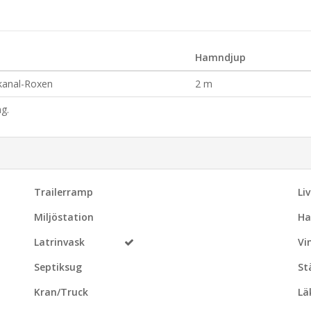
Hamndjup
kanal-Roxen
2 m
g.
Trailerramp
Li
Miljöstation
Ha
Latrinvask
Vi
Septiksug
St
Kran/Truck
Lä