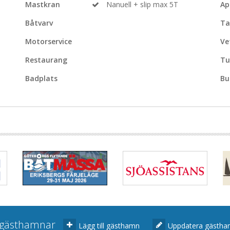
Mastkran
Nanuell + slip max 5T
Ap
Båtvarv
Ta
Motorservice
Ve
Restaurang
Tu
Badplats
Bu
r gästhamnar
Lägg till gästhamn
Uppdatera gästh