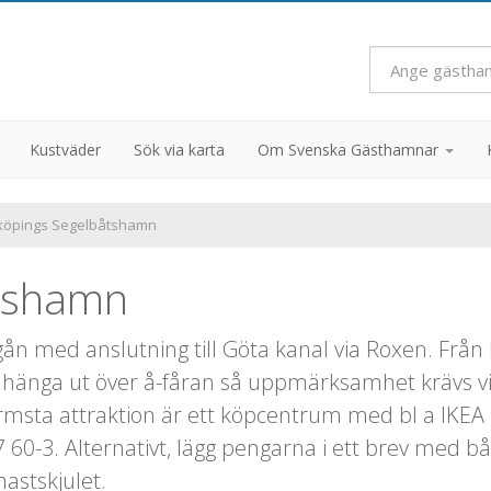
Kustväder
Sök via karta
Om Svenska Gästhamnar
köpings Segelbåtshamn
åtshamn
ån med anslutning till Göta kanal via Roxen. Från
 hänga ut över å-fåran så uppmärksamhet krävs v
rmsta attraktion är ett köpcentrum med bl a IKEA
7 60-3. Alternativt, lägg pengarna i ett brev med 
astskjulet.