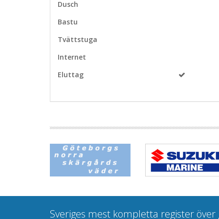
Dusch
Bastu
Tvättstuga
Internet
Eluttag
Sveriges mest kompletta register öve