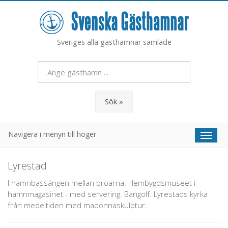
Sveriges alla gästhamnar samlade
Sök »
Navigera i menyn till höger
Toggl
naviga
Lyrestad
I hamnbassängen mellan broarna. Hembygdsmuseet i
hamnmagasinet - med servering. Bangolf. Lyrestads kyrka
från medeltiden med madonnaskulptur.