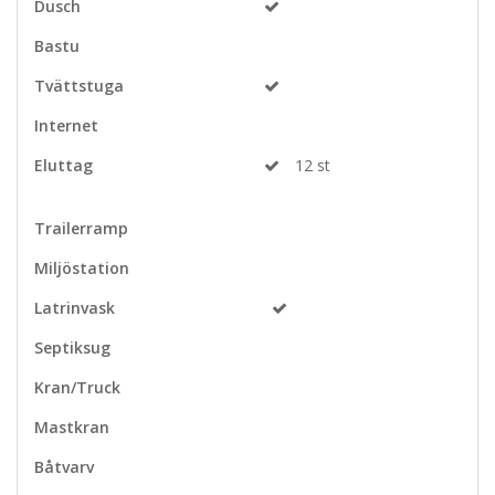
Dusch
Bastu
Tvättstuga
Internet
Eluttag
12 st
Trailerramp
Miljöstation
Latrinvask
Septiksug
Kran/Truck
Mastkran
Båtvarv