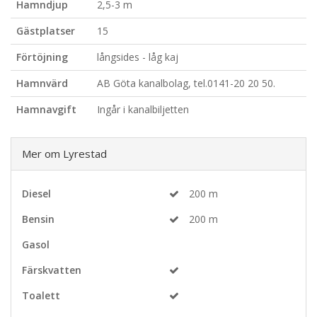
Hamndjup
2,5-3 m
Gästplatser
15
Förtöjning
långsides - låg kaj
Hamnvärd
AB Göta kanalbolag, tel.0141-20 20 50.
Hamnavgift
Ingår i kanalbiljetten
Mer om Lyrestad
Diesel
200 m
Bensin
200 m
Gasol
Färskvatten
Toalett