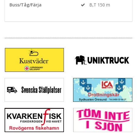
Buss/Tåg/Färja
B,T 150 m