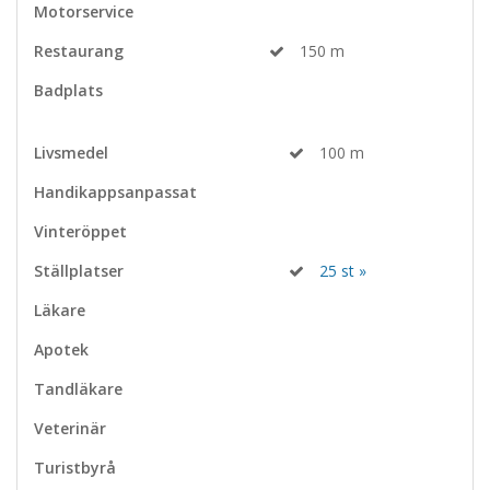
Motorservice
Restaurang
150 m
Badplats
Livsmedel
100 m
Handikappsanpassat
Vinteröppet
Ställplatser
25 st »
Läkare
Apotek
Tandläkare
Veterinär
Turistbyrå