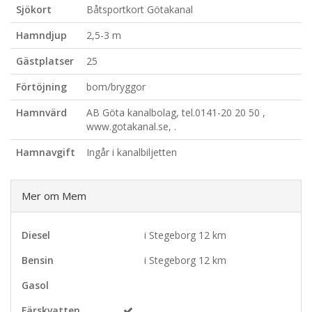
Sjökort
Båtsportkort Götakanal
Hamndjup
2,5-3 m
Gästplatser
25
Förtöjning
bom/bryggor
Hamnvärd
AB Göta kanalbolag, tel.0141-20 20 50 ,
www.gotakanal.se, .
Hamnavgift
Ingår i kanalbiljetten
Mer om Mem
Diesel
i Stegeborg 12 km
Bensin
i Stegeborg 12 km
Gasol
Färskvatten