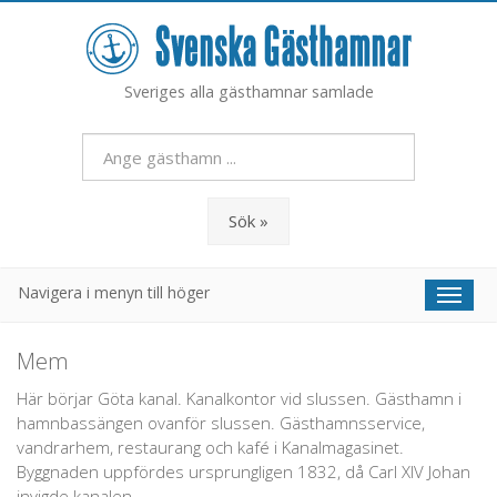
Sveriges alla gästhamnar samlade
Sök »
Navigera i menyn till höger
Toggl
naviga
Mem
Här börjar Göta kanal. Kanalkontor vid slussen. Gästhamn i
hamnbassängen ovanför slussen. Gästhamnsservice,
vandrarhem, restaurang och kafé i Kanalmagasinet.
Byggnaden uppfördes ursprungligen 1832, då Carl XIV Johan
invigde kanalen.