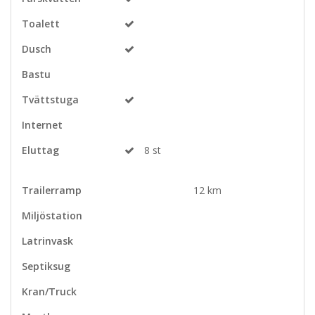
Toalett
Dusch
Bastu
Tvättstuga
Internet
Eluttag
8 st
Trailerramp
12 km
Miljöstation
Latrinvask
Septiksug
Kran/Truck