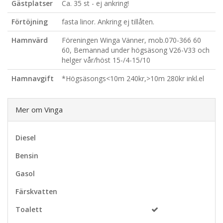
Gästplatser
Ca. 35 st - ej ankring!
Förtöjning
fasta linor. Ankring ej tillåten.
Hamnvärd
Föreningen Winga Vänner, mob.070-366 60
60, Bemannad under högsäsong V26-V33 och
helger vår/höst 15-/4-15/10
Hamnavgift
*Högsäsongs<10m 240kr,>10m 280kr inkl.el
Mer om Vinga
Diesel
Bensin
Gasol
Färskvatten
Toalett