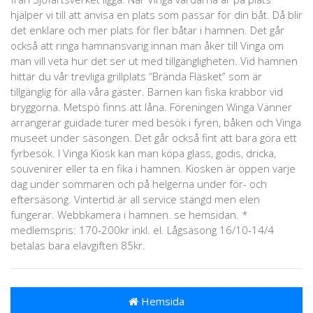
hjälper vi till att anvisa en plats som passar för din båt. Då blir
det enklare och mer plats för fler båtar i hamnen. Det går
också att ringa hamnansvarig innan man åker till Vinga om
man vill veta hur det ser ut med tillgängligheten. Vid hamnen
hittar du vår trevliga grillplats “Brända Fläsket” som är
tillgänglig för alla våra gäster. Barnen kan fiska krabbor vid
bryggorna. Metspö finns att låna. Föreningen Winga Vänner
arrangerar guidade turer med besök i fyren, båken och Vinga
museet under säsongen. Det går också fint att bara göra ett
fyrbesök. I Vinga Kiosk kan man köpa glass, godis, dricka,
souvenirer eller ta en fika i hamnen. Kiosken är öppen varje
dag under sommaren och på helgerna under för- och
eftersäsong. Vintertid är all service stängd men elen
fungerar. Webbkamera i hamnen. se hemsidan. *
medlemspris: 170-200kr inkl. el. Lågsäsong 16/10-14/4
betalas bara elavgiften 85kr.
Hemsida