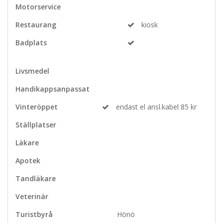
Motorservice
Restaurang
kiosk
Badplats
Livsmedel
Handikappsanpassat
Vinteröppet
endast el ansl.kabel 85 kr
Ställplatser
Läkare
Apotek
Tandläkare
Veterinär
Turistbyrå
Hönö