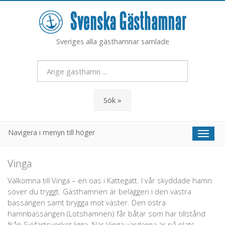
Sveriges alla gästhamnar samlade
Sök »
Navigera i menyn till höger
Toggl
naviga
Vinga
Välkomna till Vinga – en oas i Kattegatt. I vår skyddade hamn
sover du tryggt. Gästhamnen är beläggen i den västra
bassängen samt brygga mot väster. Den östra
hamnbassängen (Lotshamnen) får båtar som har tillstånd
från Sjöfartsverket ligga. När Vinga värdarna är på plats