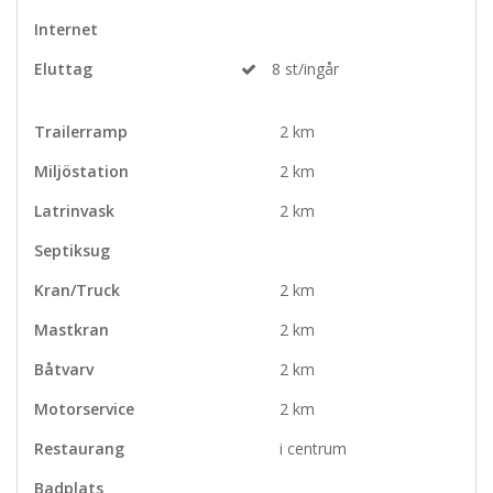
Internet
Eluttag
8 st/ingår
Trailerramp
2 km
Miljöstation
2 km
Latrinvask
2 km
Septiksug
Kran/Truck
2 km
Mastkran
2 km
Båtvarv
2 km
Motorservice
2 km
Restaurang
i centrum
Badplats