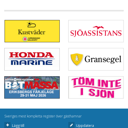
Sveriges mest kompletta register över gästhamnar
Lägg till
Uppdatera