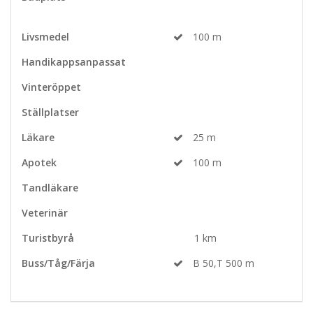
Livsmedel
100 m
Handikappsanpassat
Vinteröppet
Ställplatser
Läkare
25 m
Apotek
100 m
Tandläkare
Veterinär
Turistbyrå
1 km
Buss/Tåg/Färja
B 50,T 500 m