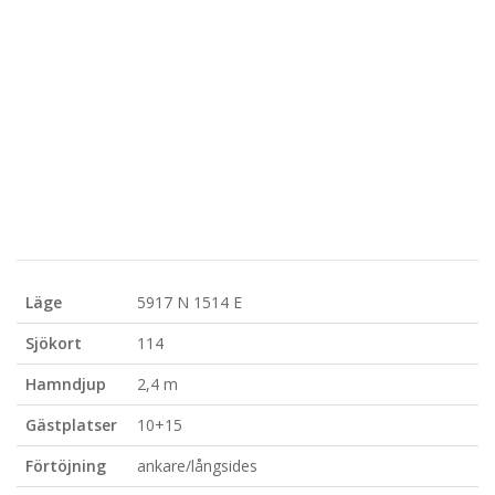
Läge
5917 N 1514 E
Sjökort
114
Hamndjup
2,4 m
Gästplatser
10+15
Förtöjning
ankare/långsides