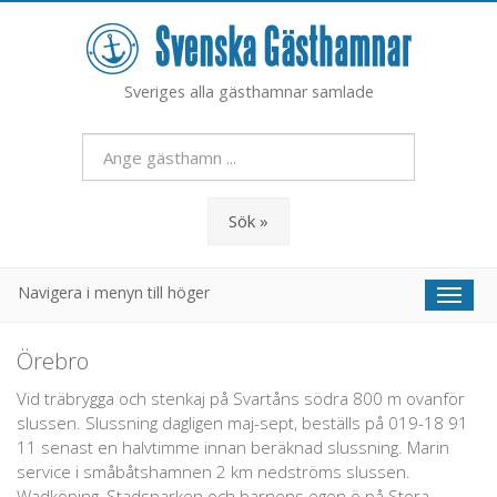
Sveriges alla gästhamnar samlade
Sök »
Navigera i menyn till höger
Toggl
naviga
Örebro
Vid träbrygga och stenkaj på Svartåns södra 800 m ovanför
slussen. Slussning dagligen maj-sept, beställs på 019-18 91
11 senast en halvtimme innan beräknad slussning. Marin
service i småbåtshamnen 2 km nedströms slussen.
Wadköping, Stadsparken och barnens egen ö på Stora