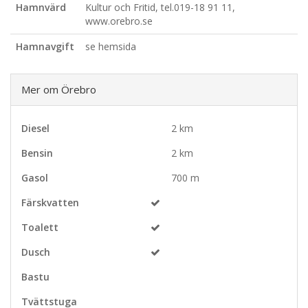
Hamnvärd
Kultur och Fritid, tel.019-18 91 11,
www.orebro.se
Hamnavgift
se hemsida
Mer om Örebro
Diesel
2 km
Bensin
2 km
Gasol
700 m
Färskvatten
Toalett
Dusch
Bastu
Tvättstuga