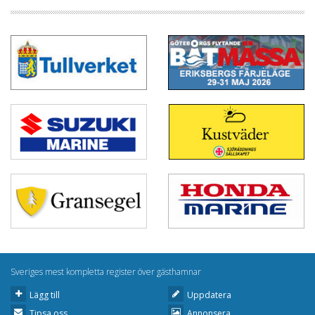
Sveriges mest kompletta register över gästhamnar
Lägg till
Uppdatera
Tipsa oss
Annonsera