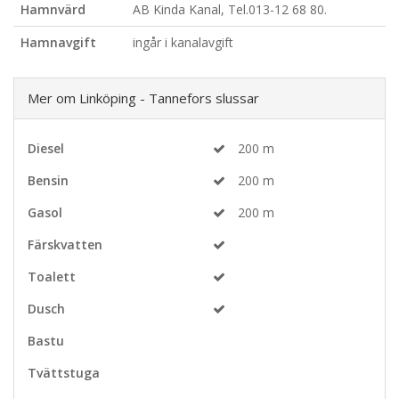
Hamnvärd
AB Kinda Kanal, Tel.013-12 68 80.
Hamnavgift
ingår i kanalavgift
Mer om Linköping - Tannefors slussar
Diesel
200 m
Bensin
200 m
Gasol
200 m
Färskvatten
Toalett
Dusch
Bastu
Tvättstuga