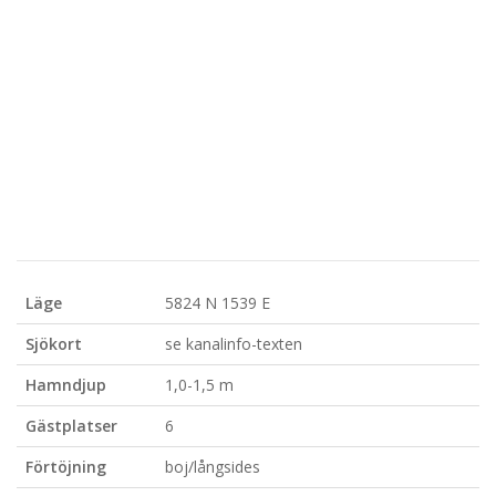
Läge
5824 N 1539 E
Sjökort
se kanalinfo-texten
Hamndjup
1,0-1,5 m
Gästplatser
6
Förtöjning
boj/långsides