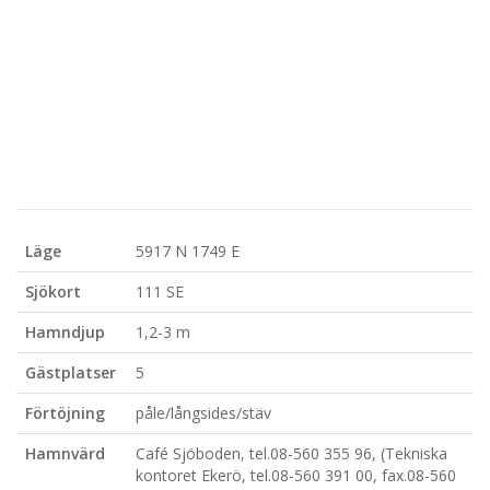
Läge
5917 N 1749 E
Sjökort
111 SE
Hamndjup
1,2-3 m
Gästplatser
5
Förtöjning
påle/långsides/stäv
Hamnvärd
Café Sjöboden, tel.08-560 355 96, (Tekniska
kontoret Ekerö, tel.08-560 391 00, fax.08-560