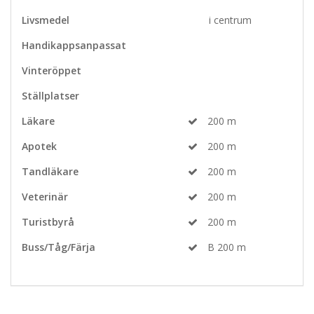
Livsmedel
i centrum
Handikappsanpassat
Vinteröppet
Ställplatser
Läkare
200 m
Apotek
200 m
Tandläkare
200 m
Veterinär
200 m
Turistbyrå
200 m
Buss/Tåg/Färja
B 200 m