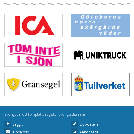
Sveriges mest kompletta register över gästhamnar
Lägg till
Uppdatera
Tipsa oss
Annonsera