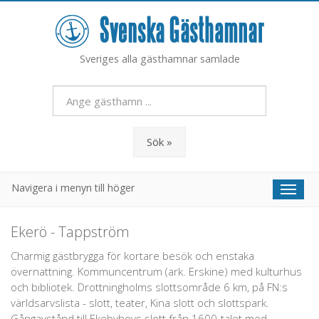
Sveriges alla gästhamnar samlade
Sök »
Navigera i menyn till höger
Toggl
naviga
Ekerö - Tappström
Charmig gästbrygga för kortare besök och enstaka
övernattning. Kommuncentrum (ark. Erskine) med kulturhus
och bibliotek. Drottningholms slottsområde 6 km, på FN:s
världsarvslista - slott, teater, Kina slott och slottspark.
Gångavstånd till Ekebyhovs slott från 1600-talet med