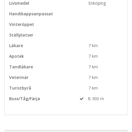
Livsmedel
Enköping
Handikappsanpassat
Vinteröppet
Ställplatser
Läkare
7 km
Apotek
7 km
Tandläkare
7 km
Veterinär
7 km
Turistbyrå
7 km
Buss/Tåg/Färja
B 300 m