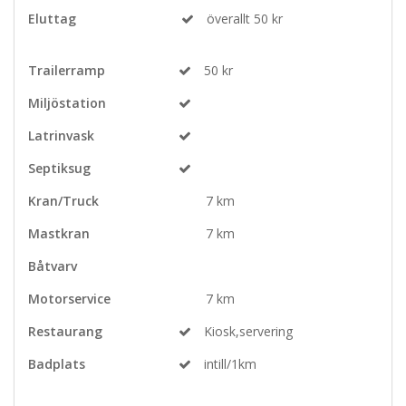
Eluttag
överallt 50 kr
Trailerramp
50 kr
Miljöstation
Latrinvask
Septiksug
Kran/Truck
7 km
Mastkran
7 km
Båtvarv
Motorservice
7 km
Restaurang
Kiosk,servering
Badplats
intill/1km