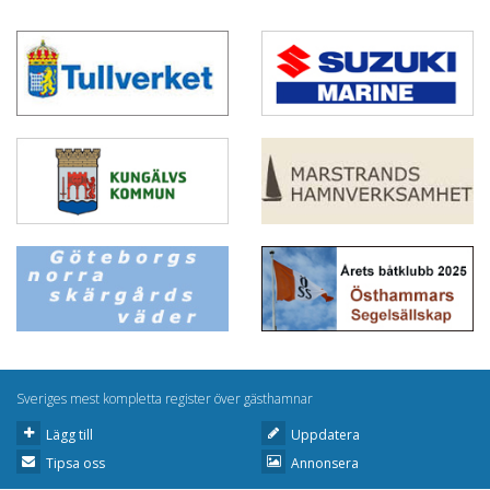
Sveriges mest kompletta register över gästhamnar
Lägg till
Uppdatera
Tipsa oss
Annonsera