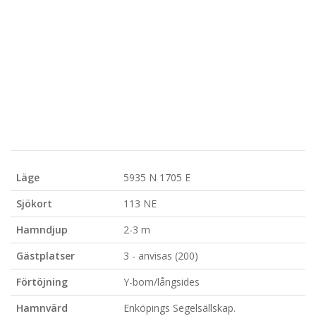
Läge
5935 N 1705 E
Sjökort
113 NE
Hamndjup
2-3 m
Gästplatser
3 - anvisas (200)
Förtöjning
Y-bom/långsides
Hamnvärd
Enköpings Segelsällskap.