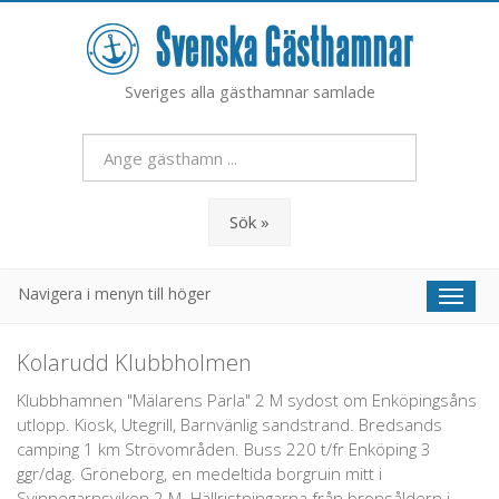
Sveriges alla gästhamnar samlade
Sök »
Navigera i menyn till höger
Toggl
naviga
Kolarudd Klubbholmen
Klubbhamnen "Mälarens Pärla" 2 M sydost om Enköpingsåns
utlopp. Kiosk, Utegrill, Barnvänlig sandstrand. Bredsands
camping 1 km Strövområden. Buss 220 t/fr Enköping 3
ggr/dag. Gröneborg, en medeltida borgruin mitt i
Svinnegarnsviken 2 M. Hällristningarna från bronsåldern i