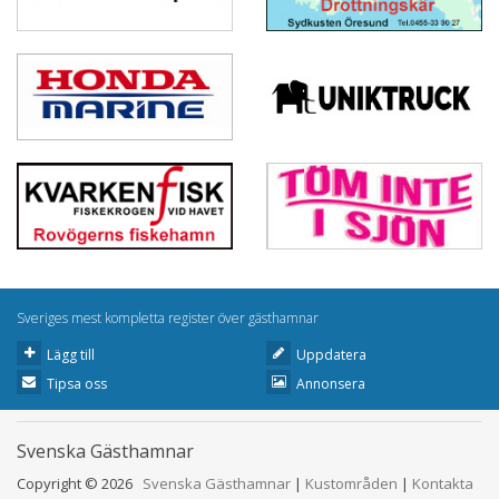
Sveriges mest kompletta register över gästhamnar
Lägg till
Uppdatera
Tipsa oss
Annonsera
Svenska Gästhamnar
Copyright © 2026
Svenska Gästhamnar
|
Kustområden
|
Kontakta