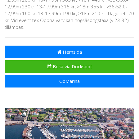
12,99m 230kr, 13-17,99m 315 kr, >18m 355 kr. v36-52:0-
12,99m 160 kr, 13-17,99m 190 kr, >18m 210 kr. Dagbiljett 70
kr. Vid event tex Öppna varv kan högsäsongstaxa (v 23-32)
tillämpas.
Hemsida
Boka via Dockspot
GoMarina