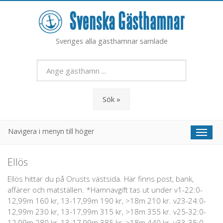
Sveriges alla gästhamnar samlade
Sök »
Navigera i menyn till höger
Toggl
naviga
Ellös
Ellös hittar du på Orusts västsida. Här finns post, bank,
affärer och matställen. *Hamnavgift tas ut under v1-22:0-
12,99m 160 kr, 13-17,99m 190 kr, >18m 210 kr. v23-24:0-
12,99m 230 kr, 13-17,99m 315 kr, >18m 355 kr. v25-32:0-
12,99m 280 kr, 13-17,99m 385 kr, >18m 440 kr. v33-35:0-