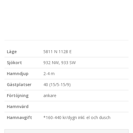
Läge
5811 N 1128 E
Sjökort
932 NW, 933 SW
Hamndjup
2-4 m
Gästplatser
40 (15/5-15/9)
Förtöjning
ankare
Hamnvärd
Hamnavgift
*160-440 kr/dygn inkl. el och dusch