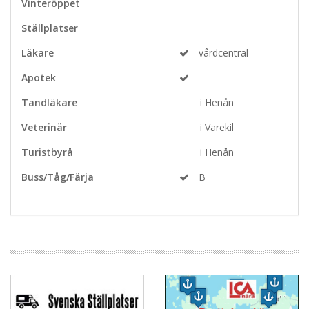
Vinteröppet
Ställplatser
Läkare
vårdcentral
Apotek
Tandläkare
i Henån
Veterinär
i Varekil
Turistbyrå
i Henån
Buss/Tåg/Färja
B