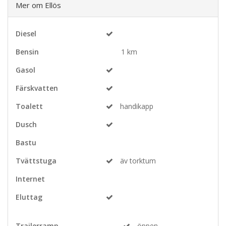
Mer om Ellös
Diesel
Bensin
1 km
Gasol
Färskvatten
Toalett
handikapp
Dusch
Bastu
Tvättstuga
äv torktum
Internet
Eluttag
Trailerramp
öppen