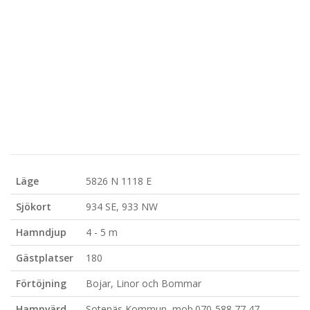
Läge
5826 N 1118 E
Sjökort
934 SE, 933 NW
Hamndjup
4 - 5 m
Gästplatser
180
Förtöjning
Bojar, Linor och Bommar
Hamnvärd
Sotenäs Kommun, mob.070-588 77 47,