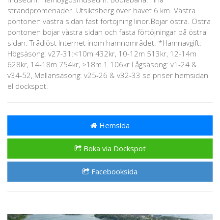
strandpromenader. Utsiktsberg över havet 6 km. Västra
pontonen västra sidan fast förtöjning linor.Bojar östra. Östra
pontonen bojar västra sidan och fasta förtöjningar på östra
sidan. Trådlöst Internet inom hamnområdet. *Hamnavgift:
Högsäsong: v27-31:<10m 432kr, 10-12m 513kr, 12-14m
628kr, 14-18m 754kr, >18m 1.106kr Lågsäsong: v1-24 &
v34-52, Mellansäsong: v25-26 & v32-33 se priser hemsidan
el dockspot.
Hemsida
Boka via Dockspot
Facebooksida