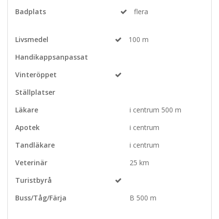
Badplats
flera
Livsmedel
100 m
Handikappsanpassat
Vinteröppet
Ställplatser
Läkare
i centrum 500 m
Apotek
i centrum
Tandläkare
i centrum
Veterinär
25 km
Turistbyrå
Buss/Tåg/Färja
B 500 m