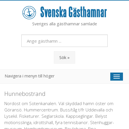
Sveriges alla gästhamnar samlade
Sök »
Navigera i menyn till höger
Toggl
naviga
Hunnebostrand
Nordost om Sotenkanalen. Väl skyddad hamn öster om
Göransö. Hummercentrum. Buss/tåg t/fr Uddevalla och
Lysekil. Fisketurer. Seglarskola. Kappseglingar. Belyst
motionsslinga, idrottshall, fyra tennisbanor. Stenhuggar-
museum. Hembygdsmuseum. Boulebana. Fina