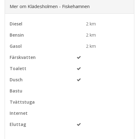
Mer om Klädesholmen - Fiskehamnen
Diesel
2 km
Bensin
2 km
Gasol
2 km
Färskvatten
Toalett
Dusch
Bastu
Tvättstuga
Internet
Eluttag