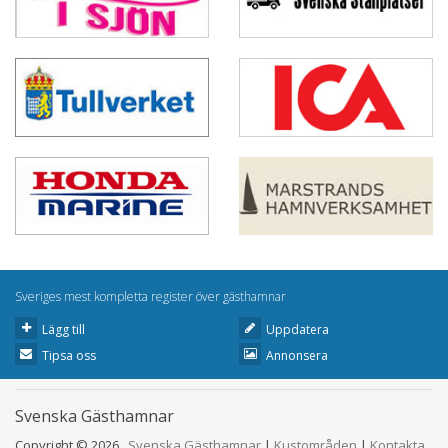
Sveriges mest kompletta register över gästhamnar
Lägg till
Uppdatera
Tipsa oss
Annonsera
Svenska Gästhamnar
Copyright © 2026
Svenska Gästhamnar
|
Kustområden
|
Kontakta