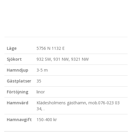
Läge
5756 N 1132 E
Sjökort
932 SW, 931 NW, 9321 NW
Hamndjup
3-5 m
Gästplatser
35
Förtöjning
linor
Hamnvärd
Klädesholmens gästhamn, mob.076-023 03
34, .
Hamnavgift
150-400 kr