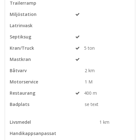
Trailerramp
Miljöstation
Latrinvask
Septiksug
Kran/Truck
5 ton
Mastkran
Båtvarv
2 km
Motorservice
1 M
Restaurang
400 m
Badplats
se text
Livsmedel
1 km
Handikappsanpassat