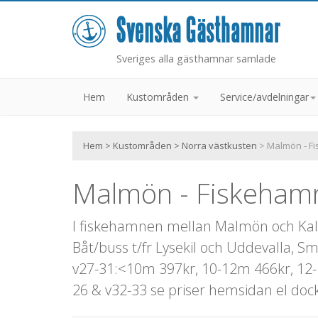
Sveriges alla gästhamnar samlade
Hem
Kustområden
Service/avdelningar
Hem
>
Kustområden
>
Norra västkusten
> Malmön - F
Malmön - Fiskeham
I fiskehamnen mellan Malmön och Kalven
Båt/buss t/fr Lysekil och Uddevalla,
v27-31:<10m 397kr, 10-12m 466kr, 12-
26 & v32-33 se priser hemsidan el doc