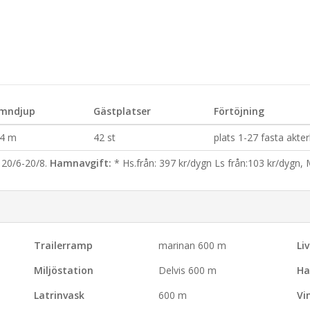
mndjup
Gästplatser
Förtöjning
 4 m
42 st
plats 1-27 fasta akter
20/6-20/8.
Hamnavgift:
* Hs.från: 397 kr/dygn Ls från:103 kr/dygn, 
Trailerramp
marinan 600 m
Li
Miljöstation
Delvis 600 m
Ha
Latrinvask
600 m
Vi