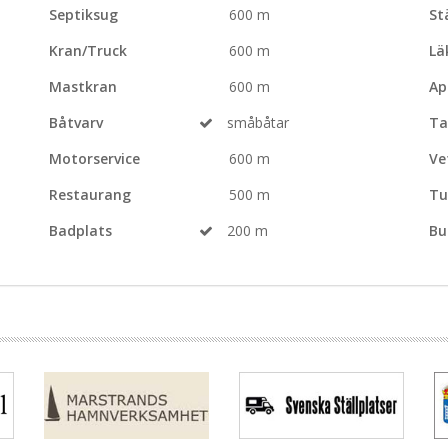
Septiksug
600 m
St
Kran/Truck
600 m
Lä
Mastkran
600 m
Ap
Båtvarv
småbåtar
Ta
Motorservice
600 m
Ve
Restaurang
500 m
Tu
Badplats
200 m
Bu