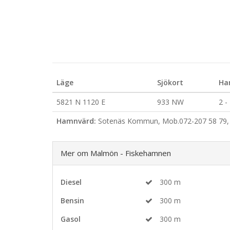
Läge
Sjökort
Ha
5821 N 1120 E
933 NW
2 -
Hamnvärd:
Sotenäs Kommun, Mob.072-207 58 79, 
Mer om Malmön - Fiskehamnen
Diesel
300 m
Bensin
300 m
Gasol
300 m