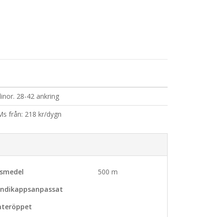
linor. 28-42 ankring
Ms från: 218 kr/dygn
vsmedel
500 m
ndikappsanpassat
nteröppet