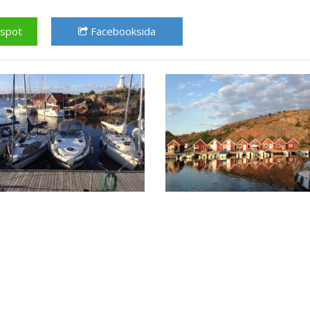
kspot
Facebooksida