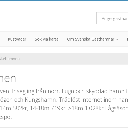
Kustväder
Sök via karta
Om Svenska Gästhamnar
iskehamnen
nen
. Insegling från norr. Lugn och skyddad hamn för 
 Smögen och Kungshamn. Trådlöst Internet inom 
14m 582kr, 14-18m 719kr, >18m 1.028kr Lågsäsong
kspot.