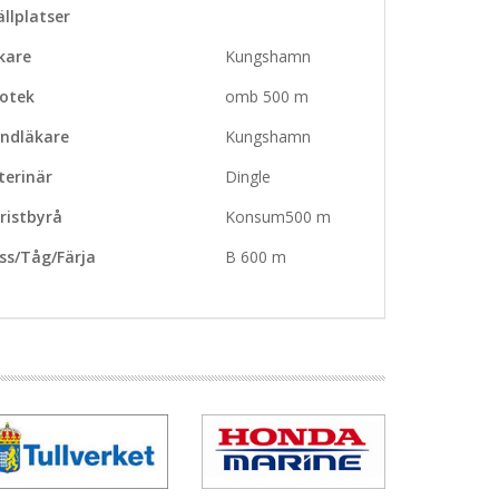
ällplatser
kare
Kungshamn
otek
omb 500 m
ndläkare
Kungshamn
terinär
Dingle
ristbyrå
Konsum500 m
ss/Tåg/Färja
B 600 m