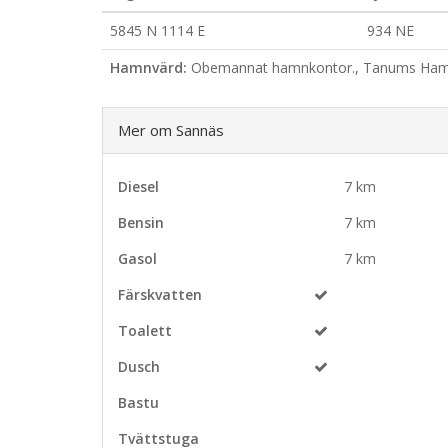
5845 N 1114 E
934 NE
Hamnvärd:
Obemannat hamnkontor., Tanums Hamna
Mer om Sannäs
Diesel
7 km
Bensin
7 km
Gasol
7 km
Färskvatten
Toalett
Dusch
Bastu
Tvättstuga