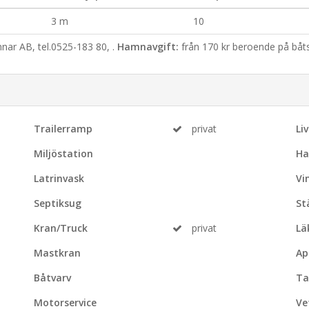
3 m
10
r AB, tel.0525-183 80, .
Hamnavgift:
från 170 kr beroende på båts
Trailerramp
privat
Li
Miljöstation
Ha
Latrinvask
Vi
Septiksug
St
Kran/Truck
privat
Lä
Mastkran
Ap
Båtvarv
Ta
Motorservice
Ve