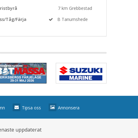
ristbyrå
7 km Grebbestad
ss/Tåg/Färja
B Tanumshede
amn
Tipsa oss
Annonsera
enaste uppdaterat