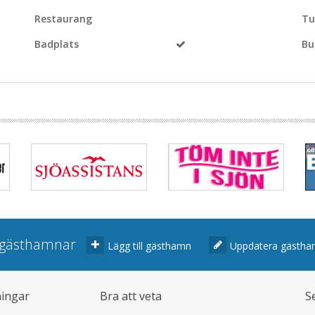
Restaurang
Tu
Badplats
Bu
r gästhamnar
Lägg till gästhamn
Uppdatera gästh
ningar
Bra att veta
S