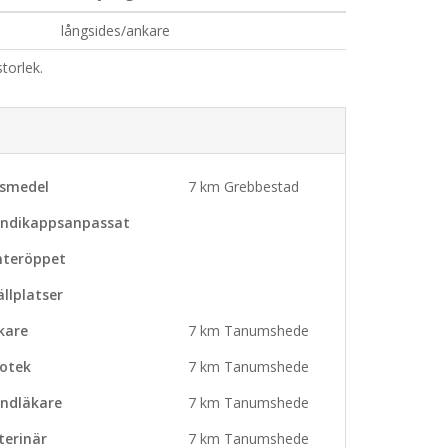
långsides/ankare
torlek.
vsmedel
7 km Grebbestad
ndikappsanpassat
nteröppet
ällplatser
kare
7 km Tanumshede
otek
7 km Tanumshede
ndläkare
7 km Tanumshede
terinär
7 km Tanumshede