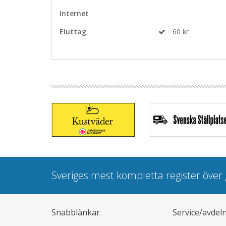
Internet
Eluttag
60 kr
Sveriges mest kompletta register öve
Snabblänkar
Service/avdel