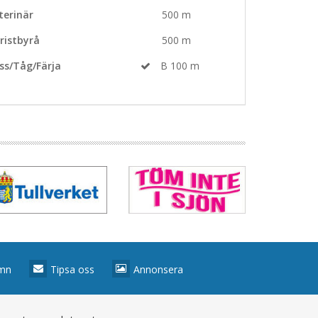
terinär
500 m
ristbyrå
500 m
ss/Tåg/Färja
B 100 m
amn
Tipsa oss
Annonsera