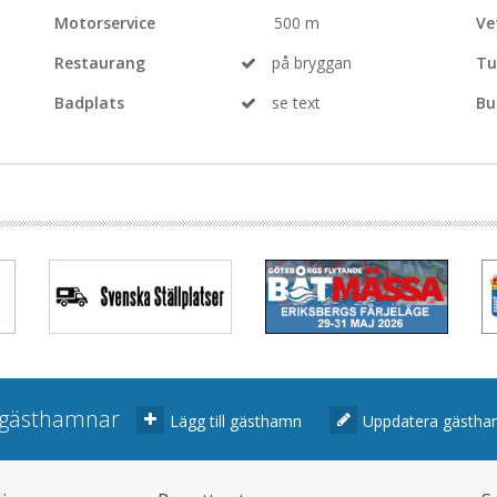
Motorservice
500 m
Ve
Restaurang
på bryggan
Tu
Badplats
se text
Bu
r gästhamnar
Lägg till gästhamn
Uppdatera gästh