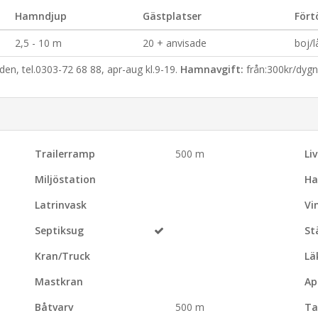
Hamndjup
Gästplatser
Fört
2,5 - 10 m
20 + anvisade
boj/
n, tel.0303-72 68 88, apr-aug kl.9-19.
Hamnavgift:
från:300kr/dygn 
Trailerramp
500 m
Li
Miljöstation
Ha
Latrinvask
Vi
Septiksug
St
Kran/Truck
Lä
Mastkran
Ap
Båtvarv
500 m
Ta