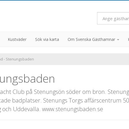
Kustväder
Sök via karta
Om Svenska Gästhamnar
d - Stenungsbaden
nungsbaden
cht Club på Stenungsön söder om bron. Stenungs
tade badplatser. Stenungs Torgs affärscentrum 50
org och Uddevalla. www.stenungsbaden.se