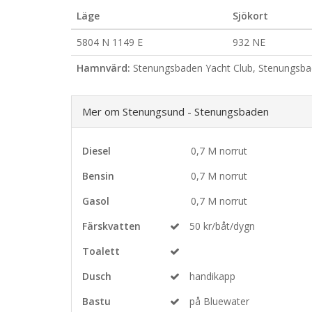
Läge
Sjökort
5804 N 1149 E
932 NE
Hamnvärd:
Stenungsbaden Yacht Club, Stenungsbade
Mer om Stenungsund - Stenungsbaden
Diesel
0,7 M norrut
Bensin
0,7 M norrut
Gasol
0,7 M norrut
Färskvatten
50 kr/båt/dygn
Toalett
Dusch
handikapp
Bastu
på Bluewater