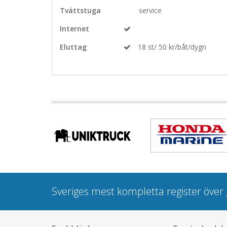
Tvättstuga
service
Internet
Eluttag
18 st/ 50 kr/båt/dygn
Sveriges mest kompletta register öve