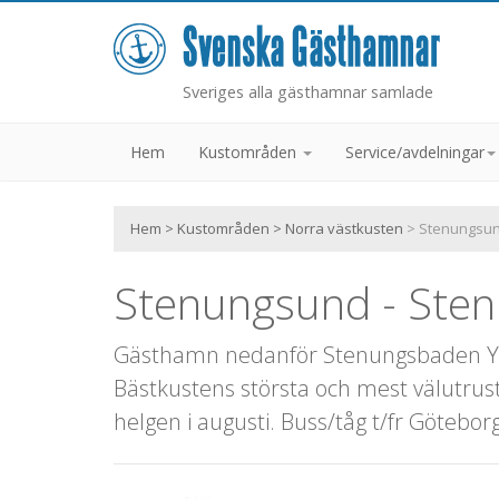
Sveriges alla gästhamnar samlade
Hem
Kustområden
Service/avdelningar
Hem
>
Kustområden
>
Norra västkusten
> Stenungsun
Stenungsund - Ste
Gästhamn nedanför Stenungsbaden Ya
Bästkustens största och mest välutrus
helgen i augusti. Buss/tåg t/fr Göteb