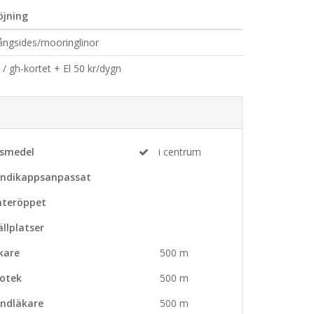
öjning
långsides/mooringlinor
/ gh-kortet + El 50 kr/dygn
vsmedel
i centrum
ndikappsanpassat
nteröppet
ällplatser
kare
500 m
otek
500 m
ndläkare
500 m