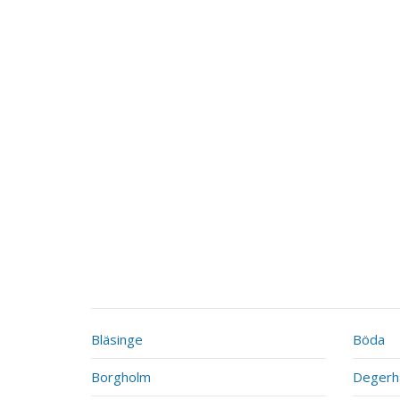
Bläsinge
Böda
Borgholm
Deger