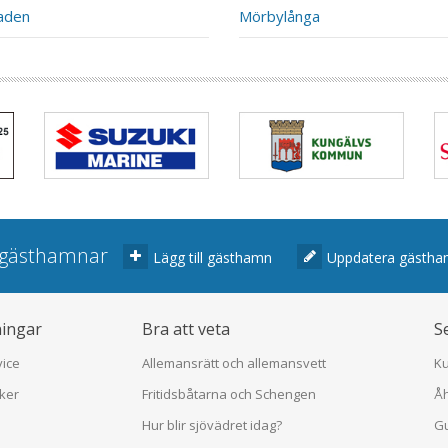
aden
Mörbylånga
r gästhamnar
Lägg till gästhamn
Uppdatera gästh
ningar
Bra att veta
S
vice
Allemansrätt och allemansvett
K
iker
Fritidsbåtarna och Schengen
Å
Hur blir sjövädret idag?
Gu