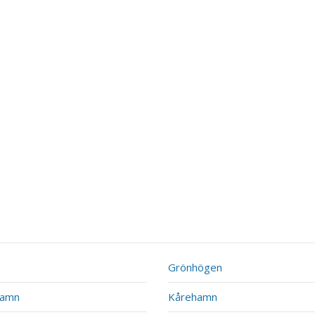
Grönhögen
hamn
Kårehamn