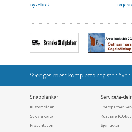
Byxelkrok
Färjest
Sveriges mest kompletta register öve
Snabblänkar
Service/avdel
Kustområden
Eberspächer Ser
Sök via karta
Kustnära ICA-but
Presentation
Sjömackar