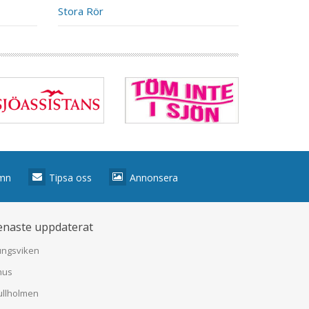
Stora Rör
amn
Tipsa oss
Annonsera
enaste uppdaterat
ungsviken
hus
llholmen