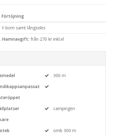
Förtöjning
Y-bom samt långsides
.
Hamnavgift:
från 270 kr inkl.el
vsmedel
300 m
ndikappsanpassat
nteröppet
ällplatser
campingen
kare
otek
omb 300 m