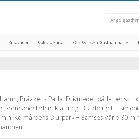
Kustväder
Sök via karta
Om Svenska Gästhamnar
Hamn, Bråvikens Pärla. Drivmedel, både bensin och 
 Sörmlandsleden. Klättring: Bistaberget + Simon(s
0 min. Kolmårdens Djurpark + Bamses Värld 30 min
sthamnen!