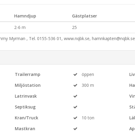
Hamndjup
Gästplatser
2-6 m
25
my Myrman , Tel. 0155-536 01, www.nqbk.se, hamnkapten@nqbk.se
Trailerramp
öppen
Li
Miljöstation
300 m
Ha
Latrinvask
Vi
Septiksug
St
Kran/Truck
10 ton
Lä
Mastkran
Ap