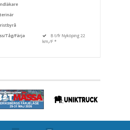
ndläkare
terinär
ristbyrå
ss/Tåg/Färja
B t/fr Nyköping 22
km,/F *