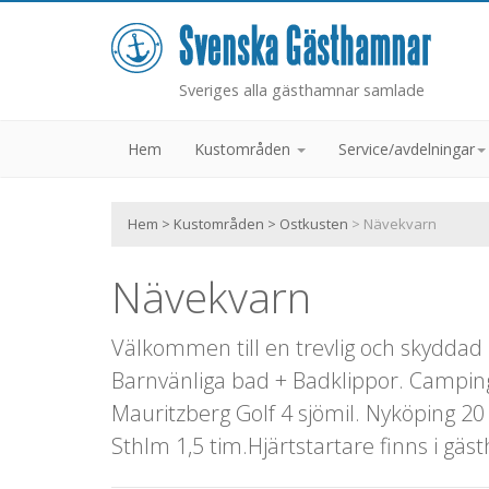
Sveriges alla gästhamnar samlade
Hem
Kustområden
Service/avdelningar
Hem
>
Kustområden
>
Ostkusten
> Nävekvarn
Nävekvarn
Välkommen till en trevlig och skyddad 
Barnvänliga bad + Badklippor. Camping.
Mauritzberg Golf 4 sjömil. Nyköping 2
Sthlm 1,5 tim.Hjärtstartare finns i gä