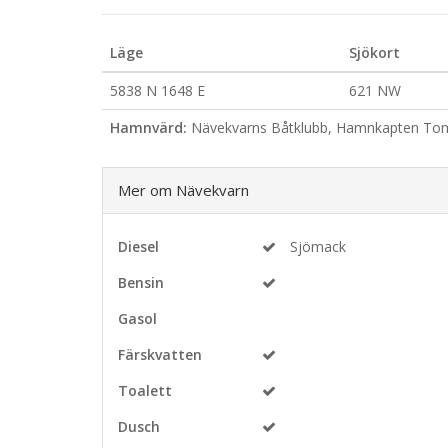
Läge
Sjökort
5838 N 1648 E
621 NW
Hamnvärd:
Nävekvarns Båtklubb, Hamnkapten Tom
Mer om Nävekvarn
Diesel
Sjömack
Bensin
Gasol
Färskvatten
Toalett
Dusch