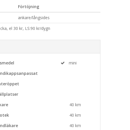
Förtöjning
ankare/långsides
ka, el 30 kr, LS:90 kr/dygn
vsmedel
mini
ndikappsanpassat
nteröppet
ällplatser
kare
40 km
otek
40 km
ndläkare
40 km