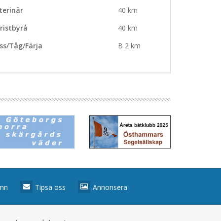
terinär
40 km
ristbyrå
40 km
ss/Tåg/Färja
B 2 km
amn
Tipsa oss
Annonsera