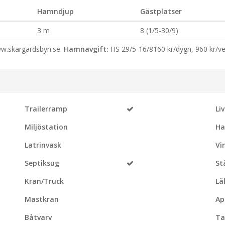
Hamndjup
Gästplatser
3 m
8 (1/5-30/9)
ww.skargardsbyn.se.
Hamnavgift:
HS 29/5-16/8160 kr/dygn, 960 kr/vec
Trailerramp
Li
Miljöstation
Ha
Latrinvask
Vi
Septiksug
St
Kran/Truck
Lä
Mastkran
Ap
Båtvarv
Ta