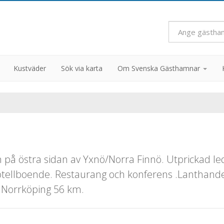
Kustväder
Sök via karta
Om Svenska Gästhamnar
n
n på östra sidan av Yxnö/Norra Finnö. Utprickad l
otellboende. Restaurang och konferens .Lanthandel 
 Norrköping 56 km.