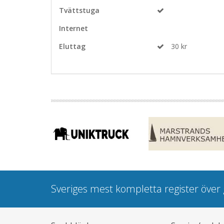
Tvättstuga
Internet
Eluttag
30 kr
Sveriges mest kompletta register öve