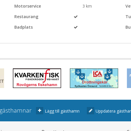
Motorservice
3 km
Ve
Restaurang
Tu
Badplats
Bu
r gästhamnar
Lägg till gästhamn
Uppdatera gästh