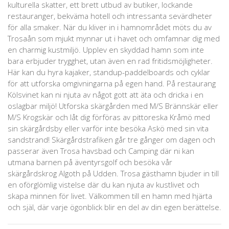
kulturella skatter, ett brett utbud av butiker, lockande
restauranger, bekväma hotell och intressanta sevärdheter
för alla smaker. När du kliver in i hamnområdet möts du av
Trosaån som mjukt mynnar ut i havet och omfamnar dig med
en charmig kustmiljö. Upplev en skyddad hamn som inte
bara erbjuder trygghet, utan även en rad fritidsmöjligheter.
Här kan du hyra kajaker, standup-paddelboards och cyklar
för att utforska omgivningarna på egen hand. På restaurang
Kölsvinet kan ni njuta av något gott att äta och dricka i en
oslagbar miljö! Utforska skärgården med M/S Brännskär eller
M/S Krogskär och låt dig förföras av pittoreska Kråmö med
sin skärgårdsby eller varför inte besöka Askö med sin vita
sandstrand! Skärgårdstrafiken går tre gånger om dagen och
passerar även Trosa havsbad och Camping där ni kan
utmana barnen på äventyrsgolf och besöka vår
skärgårdskrog Algoth på Udden. Trosa gästhamn bjuder in till
en oförglömlig vistelse där du kan njuta av kustlivet och
skapa minnen för livet. Välkommen till en hamn med hjärta
och själ, där varje ögonblick blir en del av din egen berättelse.