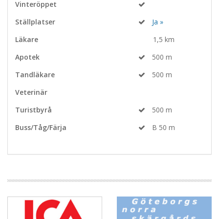
Vinteröppet
Ställplatser
Ja »
Läkare
1,5 km
Apotek
500 m
Tandläkare
500 m
Veterinär
Turistbyrå
500 m
Buss/Tåg/Färja
B 50 m