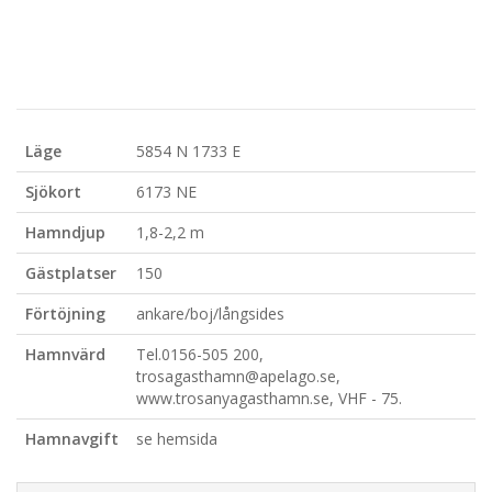
Läge
5854 N 1733 E
Sjökort
6173 NE
Hamndjup
1,8-2,2 m
Gästplatser
150
Förtöjning
ankare/boj/långsides
Hamnvärd
Tel.0156-505 200,
trosagasthamn@apelago.se,
www.trosanyagasthamn.se, VHF - 75.
Hamnavgift
se hemsida