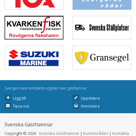
Sveriges mest kompletta register över gästhamnar
Lägg till
Uppdatera
Tipsa oss
Annonsera
Svenska Gästhamnar
Copyright © 2026
Svenska Gästhamnar
|
Kustområden
|
Kontakta