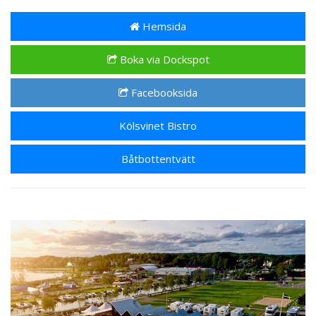
Hemsida
Boka via Dockspot
Facebooksida
Kölsvinet Bistro
Båtbottentvätt