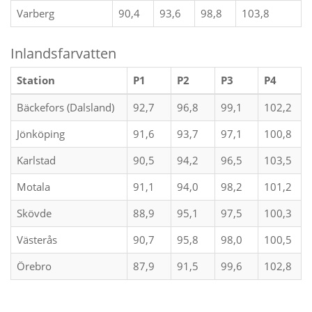
Varberg
90,4
93,6
98,8
103,8
Inlandsfarvatten
Station
P1
P2
P3
P4
Bäckefors (Dalsland)
92,7
96,8
99,1
102,2
Jönköping
91,6
93,7
97,1
100,8
Karlstad
90,5
94,2
96,5
103,5
Motala
91,1
94,0
98,2
101,2
Skövde
88,9
95,1
97,5
100,3
Västerås
90,7
95,8
98,0
100,5
Örebro
87,9
91,5
99,6
102,8