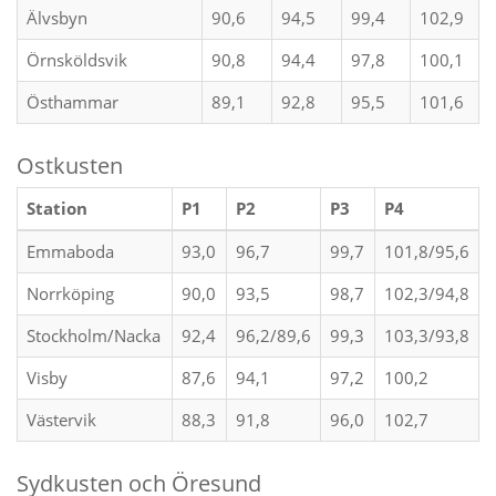
Älvsbyn
90,6
94,5
99,4
102,9
Örnsköldsvik
90,8
94,4
97,8
100,1
Östhammar
89,1
92,8
95,5
101,6
Ostkusten
Station
P1
P2
P3
P4
Emmaboda
93,0
96,7
99,7
101,8/95,6
Norrköping
90,0
93,5
98,7
102,3/94,8
Stockholm/Nacka
92,4
96,2/89,6
99,3
103,3/93,8
Visby
87,6
94,1
97,2
100,2
Västervik
88,3
91,8
96,0
102,7
Sydkusten och Öresund