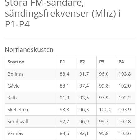
Stora FM-sändare,
sändingsfrekvenser (Mhz) i
P1-P4
Norrlandskusten
Station
P1
P2
P3
P4
Bollnäs
88,4
91,7
96,0
103,8
Gävle
88,1
97,4
99,8
102,0
Kalix
91,3
93,6
97,9
102,2
Skellefteå
93,8
96,3
100,0
103,9
Sundsvall
92,7
96,9
99,2
102,8
Vännäs
88,5
92,1
95,8
103,6