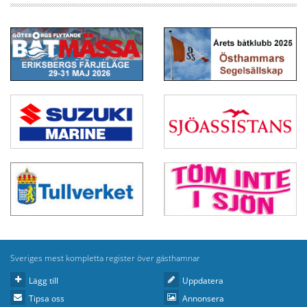
Sveriges mest kompletta register över gästhamnar
Lägg till
Uppdatera
Tipsa oss
Annonsera