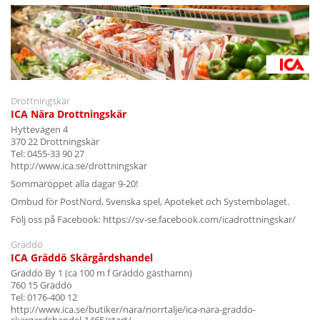
Drottningskär
ICA Nära Drottningskär
Hyttevägen 4
370 22 Drottningskär
Tel: 0455-33 90 27
http://www.ica.se/drottningskar
Sommaröppet alla dagar 9-20!
Ombud för PostNord, Svenska spel, Apoteket och Systembolaget.
Följ oss på Facebook: https://sv-se.facebook.com/icadrottningskar/
Gräddö
ICA Gräddö Skärgårdshandel
Gräddö By 1 (ca 100 m f Gräddö gästhamn)
760 15 Gräddö
Tel: 0176-400 12
http://www.ica.se/butiker/nara/norrtalje/ica-nara-graddo-
skargardshandel-1465/start/