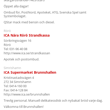
Öppet alla dagar!
Ombud för, PostNord, Apoteket, ATG, Svenska Spel samt
Systembolaget.
QStar mack med bensin och diesel.
Rörö
ICA Nära Rörö Strandkassa
Sörikringsvägen 16
Rörö
Tel: 031-96 40 08
http://www.ica.se/strandkassan
Apotek och postombud.
Simrishamn
ICA Supermarket Brunnshallen
Kristinastadsvägen 4
272 34 Simrishamn
Tel: 0414-160 00
Fax: 0414-128 84
http://www.ica.se/brunnshallen
Trevlig personal. Manuell delikatessdisk och nybakat bröd varje dag.
Välkomna till Brunnshallen!