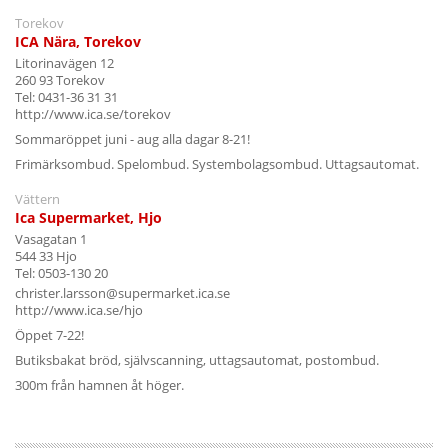
Torekov
ICA Nära, Torekov
Litorinavägen 12
260 93 Torekov
Tel: 0431-36 31 31
http://www.ica.se/torekov
Sommaröppet juni - aug alla dagar 8-21!
Frimärksombud. Spelombud. Systembolagsombud. Uttagsautomat.
Vättern
Ica Supermarket, Hjo
Vasagatan 1
544 33 Hjo
Tel: 0503-130 20
christer.larsson@supermarket.ica.se
http://www.ica.se/hjo
Öppet 7-22!
Butiksbakat bröd, självscanning, uttagsautomat, postombud.
300m från hamnen åt höger.