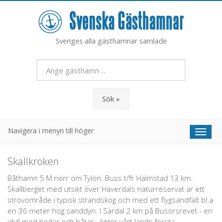
Sveriges alla gästhamnar samlade
Sök »
Navigera i menyn till höger
Toggl
naviga
Skallkroken
Båthamn 5 M norr om Tylön. Buss t/fr Halmstad 13 km.
Skallberget med utsikt över Haverdals naturreservat är ett
strövområde i typisk strandskog och med ett flygsandfält bl a
en 36 meter hög sanddyn. I Särdal 2 km på Busörsrevet - en
idyll med bodar och båtar - ligger vårt lands första