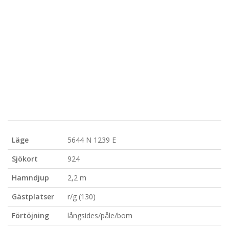
Läge
5644 N 1239 E
Sjökort
924
Hamndjup
2,2 m
Gästplatser
r/g (130)
Förtöjning
långsides/påle/bom