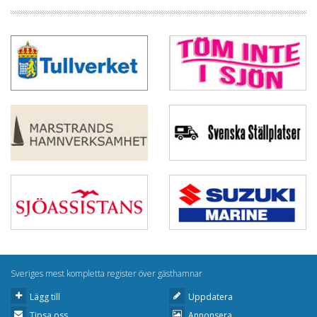
Sveriges mest kompletta register över gästhamnar
Lägg till
Uppdatera
Tipsa oss
Annonsera