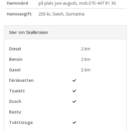
Hamnvärd
på plats juni-augusti, mob.070-447 81 30.
Hamnavgift
250 kr, Swish, Gomarina
Mer om Skallkroken
Diesel
2 km
Bensin
2 km
Gasol
2 km
Färskvatten
Toalett
Dusch
Bastu
Tvättstuga