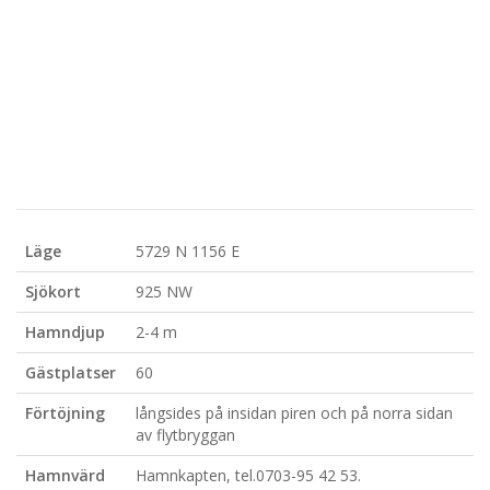
Läge
5729 N 1156 E
Sjökort
925 NW
Hamndjup
2-4 m
Gästplatser
60
Förtöjning
långsides på insidan piren och på norra sidan
av flytbryggan
Hamnvärd
Hamnkapten, tel.0703-95 42 53.