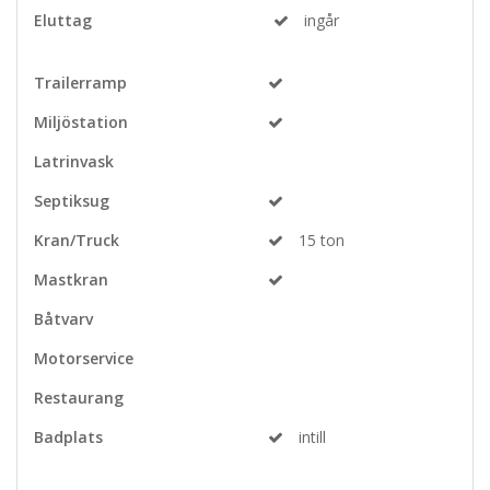
Eluttag
ingår
Trailerramp
Miljöstation
Latrinvask
Septiksug
Kran/Truck
15 ton
Mastkran
Båtvarv
Motorservice
Restaurang
Badplats
intill