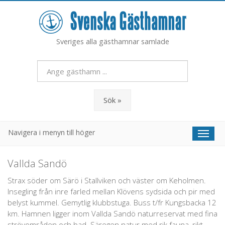
Sveriges alla gästhamnar samlade
Sök »
Navigera i menyn till höger
Toggl
naviga
Vallda Sandö
Strax söder om Särö i Stallviken och väster om Keholmen.
Insegling från inre farled mellan Klövens sydsida och pir med
belyst kummel. Gemytlig klubbstuga. Buss t/fr Kungsbacka 12
km. Hamnen ligger inom Vallda Sandö naturreservat med fina
strövområden och bad. Säregen natur med rik fauna, rikt