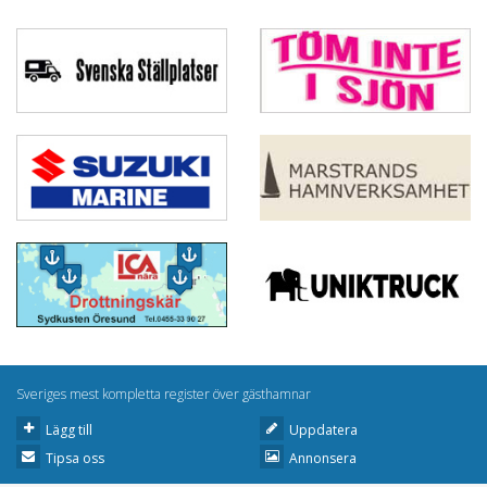
Sveriges mest kompletta register över gästhamnar
Lägg till
Uppdatera
Tipsa oss
Annonsera