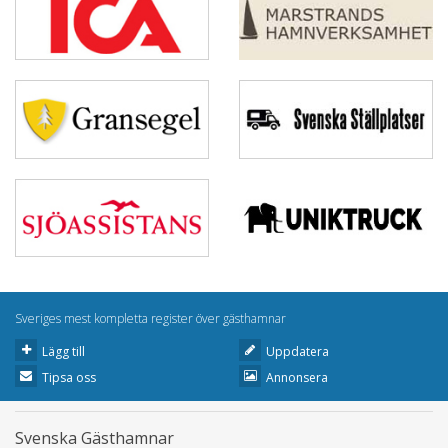
Sveriges mest kompletta register över gästhamnar
Lägg till
Uppdatera
Tipsa oss
Annonsera
Svenska Gästhamnar