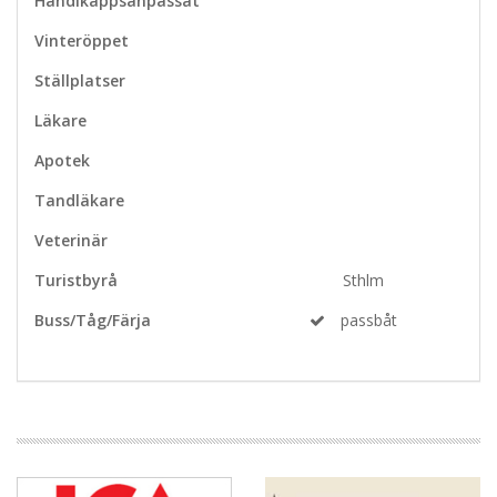
Handikappsanpassat
Vinteröppet
Ställplatser
Läkare
Apotek
Tandläkare
Veterinär
Turistbyrå
Sthlm
Buss/Tåg/Färja
passbåt