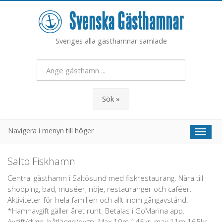
Sveriges alla gästhamnar samlade
Sök »
Navigera i menyn till höger
Toggl
naviga
Saltö Fiskhamn
Central gästhamn i Saltösund med fiskrestaurang. Nära till
shopping, bad, muséer, nöje, restauranger och caféer.
Aktiviteter för hela familjen och allt inom gångavstånd.
*Hamnavgift gäller året runt. Betalas i GoMarina app.
Avgift/dygn, båtlängd/dygn: Max 10m 145kr, max 11m 165kr,