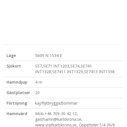
Läge
5609 N 1534 E
Sjökort
SE7,SE71 INT1203,SE74,SE741
INT1328,SE7411 INT1329,SE7413 INT1338
Hamndjup
4 m
Gästplatser
20
Förtöjning
kaj/flytbrygga/bommar
Hamnvärd
Mob.+46 709-30 42 12,
gasthamn@karlskrona.se,
www.visitkarlskrona.se, Öppettider:1/4-30/9