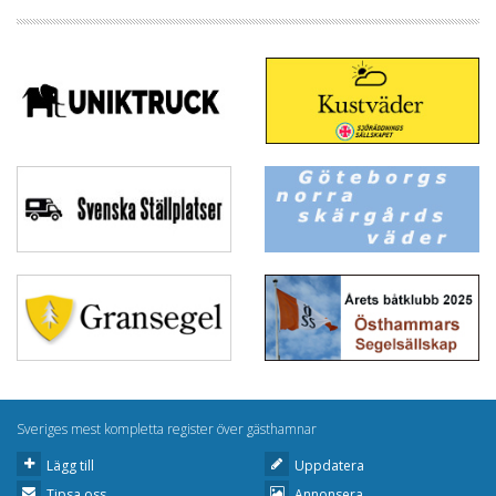
Sveriges mest kompletta register över gästhamnar
Lägg till
Uppdatera
Tipsa oss
Annonsera