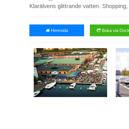
Klarälvens glittrande vatten. Shopping
Hemsida
Boka via Dock