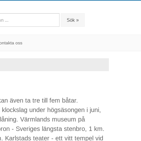
Sök »
ontakta oss
n även ta tre till fem båtar.
 klockslag under högsäsongen i juni,
r utlåning. Värmlands museum på
n - Sveriges längsta stenbro, 1 km.
rlstads teater - ett vitt tempel vid