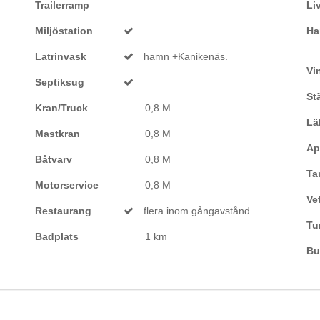
Trailerramp
Li
Miljöstation
Ha
Latrinvask
hamn +Kanikenäs.
Vi
Septiksug
Stä
Kran/Truck
0,8 M
Lä
Mastkran
0,8 M
Ap
Båtvarv
0,8 M
Ta
Motorservice
0,8 M
Ve
Restaurang
flera inom gångavstånd
Tu
Badplats
1 km
Bu