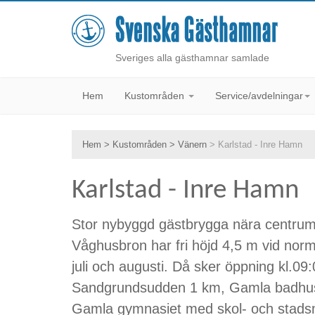
Sveriges alla gästhamnar samlade
Hem
Kustområden
Service/avdelningar
Hem
>
Kustområden
>
Vänern
> Karlstad - Inre Hamn
Karlstad - Inre Hamn
Stor nybyggd gästbrygga nära centrum. E
Våghusbron har fri höjd 4,5 m vid norm
juli och augusti. Då sker öppning kl.0
Sandgrundsudden 1 km, Gamla badhuset
Gamla gymnasiet med skol- och stadsmu