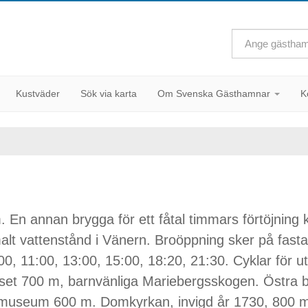
Kustväder
Sök via karta
Om Svenska Gästhamnar
K
n annan brygga för ett fåtal timmars förtöjning ka
alt vattenstånd i Vänern. Broöppning sker på fasta
9:00, 11:00, 13:00, 15:00, 18:20, 21:30. Cyklar fö
 700 m, barnvänliga Mariebergsskogen. Östra bro
seum 600 m. Domkyrkan, invigd år 1730, 800 m. Ka