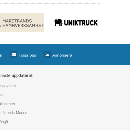
mn
Tipsa oss
Annonsera
naste uppdaterat
ngsviken
hus
llholmen
mösunds Marina
ångö