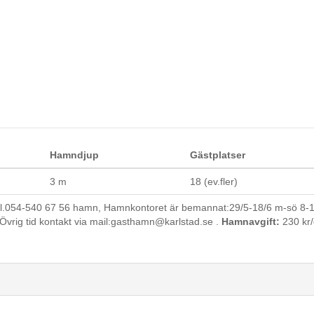
Hamndjup
Gästplatser
3 m
18 (ev.fler)
l.054-540 67 56 hamn, Hamnkontoret är bemannat:29/5-18/6 m-sö 8-17,
Övrig tid kontakt via mail:gasthamn@karlstad.se .
Hamnavgift:
230 kr/