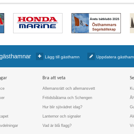
r gästhamnar
Lägg till gästhamn
Uppdatera gästha
ngar
Bra att veta
Se
ice
Allemansrätt och allemansvett
Ku
ker
Fritidsbåtarna och Schengen
Å
Hur blir sjövädret idag?
Gu
kapet
Lanternor och signaler
Al
avdelningar
Vad är blå flagg?
Vr