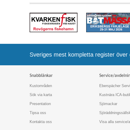
Sveriges mest kompletta register öve
Snabblänkar
Service/avdelni
Kustområden
Eberspächer Serv
Sök via karta
Kustnära ICA-buti
Presentation
Sjömackar
Tipsa oss
Sjöräddningssälls
Kontakta oss
Visa alla service/