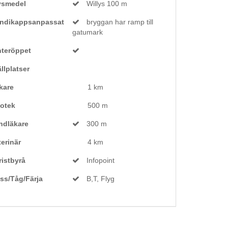
vsmedel
Willys 100 m
ndikappsanpassat
bryggan har ramp till
gatumark
nteröppet
llplatser
kare
1 km
otek
500 m
ndläkare
300 m
terinär
4 km
ristbyrå
Infopoint
ss/Tåg/Färja
B,T, Flyg