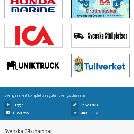
Sveriges mest kompletta register över gästhamnar
Lägg till
Uppdatera
Tipsa oss
Annonsera
Svenska Gästhamnar