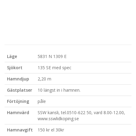
Läge
5831 N 1309 E
Sjökort
135 SE med spec
Hamndjup
2,20 m
Gästplatser
10 längst in i hamnen.
Förtöjning
påle
Hamnvärd
SSW kansli, tel.0510-622 50, vard 8.00-12.00,
www.sswlidkoping.se
Hamnavgift
150 kr el 30kr