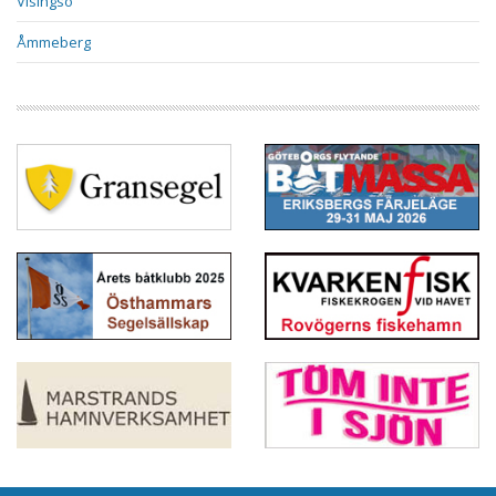
Visingsö
Åmmeberg