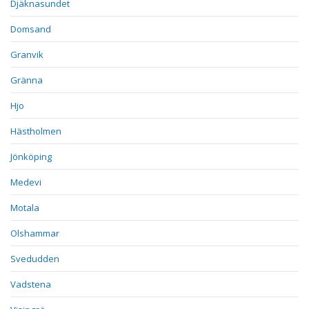
Djäknasundet
Domsand
Granvik
Gränna
Hjo
Hästholmen
Jönköping
Medevi
Motala
Olshammar
Svedudden
Vadstena