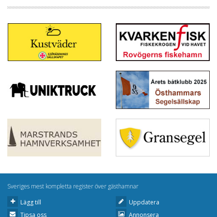
Sveriges mest kompletta register över gästhamnar
Lägg till
Uppdatera
Tipsa oss
Annonsera