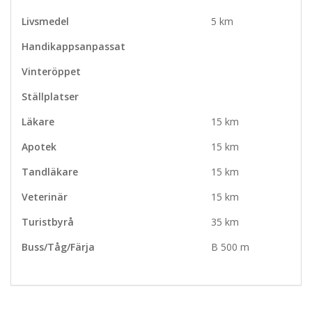
Livsmedel
5 km
Handikappsanpassat
Vinteröppet
Ställplatser
Läkare
15 km
Apotek
15 km
Tandläkare
15 km
Veterinär
15 km
Turistbyrå
35 km
Buss/Tåg/Färja
B 500 m