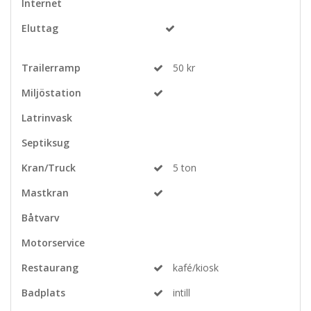
Internet
Eluttag
Trailerramp
50 kr
Miljöstation
Latrinvask
Septiksug
Kran/Truck
5 ton
Mastkran
Båtvarv
Motorservice
Restaurang
kafé/kiosk
Badplats
intill