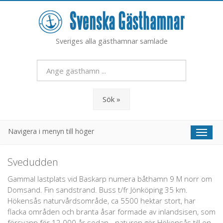
Sveriges alla gästhamnar samlade
Sök »
Navigera i menyn till höger
Toggl
naviga
Svedudden
Gammal lastplats vid Baskarp numera båthamn 9 M norr om
Domsand. Fin sandstrand. Buss t/fr Jönköping 35 km.
Hökensås naturvårdsområde, ca 5500 hektar stort, har
flacka områden och branta åsar formade av inlandsisen, som
försvann för 12 000 år sedan - naturen gör Hökensås till en